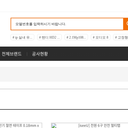
# ip 실내 유...
# 텐디 HD2 ...
# 2.1Mp108...
# 오디오 8
# 고정
전체브랜드
공사현황
재