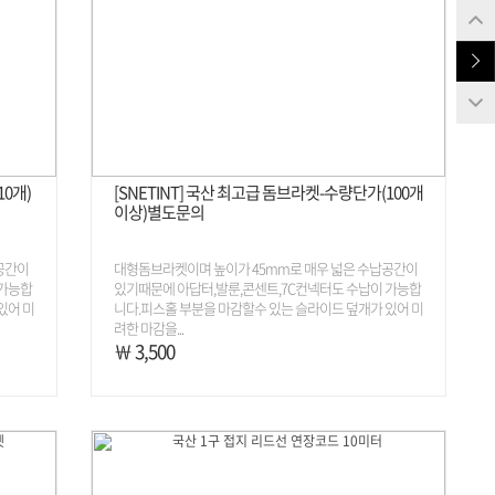
10개)
[SNETINT] 국산 최고급 돔브라켓-수량단가(100개
이상)별도문의
공간이
대형돔브라켓이며 높이가 45mm로 매우 넓은 수납공간이
 가능합
있기때문에 아답터,발룬,콘센트,7C컨넥터도 수납이 가능합
있어 미
니다.피스홀 부분을 마감할수 있는 슬라이드 덮개가 있어 미
려한 마감을...
￦ 3,500