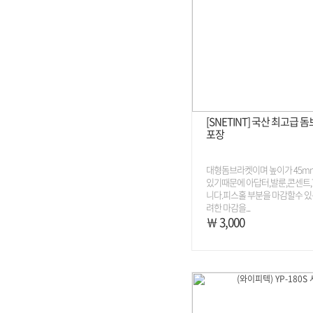
[SNETINT] 국산 최고급 
포장
대형돔브라켓이며 높이가 45m
있기때문에 아답터,발룬,콘센트,
니다.피스홀 부분을 마감할수 있
려한 마감을...
￦ 3,000