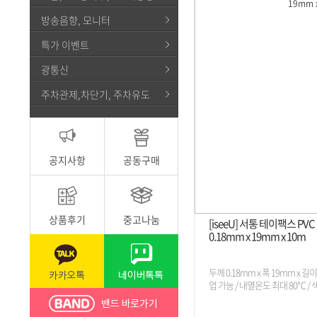
방송음향, 모니터
특가 이벤트
광통신
주차관제,차단기, 주차유도
공지사항
공동구매
상품후기
중고나눔
[iseeU] 서통 테이팩스 P
0.18mm x 19mm x 10m
두께 0.18mm x 폭 19mm x 길
업 가능 / 내열온도 최대 80℃ / 색