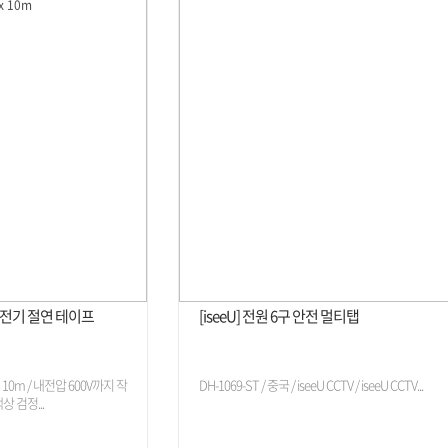
VC 전기 절연 테이프
[iseeU] 전원 6구 안전 멀티탭
이 10m / 내전압 600V까지 작
DH-1069-ST / 중국 / iseeU CCTV / iseeU CCTV...
상 검정...