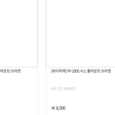
 폴마운트 브라켓
[와이피텍] YP-100S 서스 폴마운트 브라켓
서스 1.2T 국내제조...
￦ 8,500