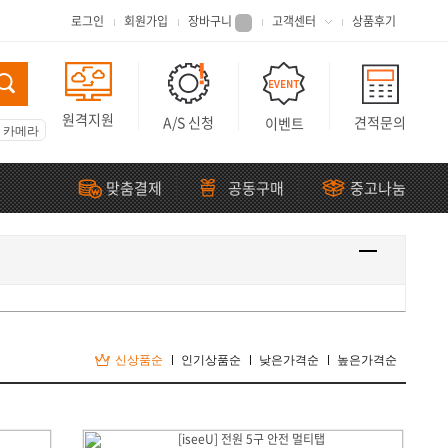
로그인
회원가입
장바구니
고객센터
상품후기
원격지원
A/S 신청
견적문의
이벤트
형 카메라
맞춤결제
공동구매
중고나눔
신상품순
인기상품순
낮은가격순
높은가격순