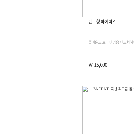
밴드형 하이박스
폴마운드 브라켓 겸용 밴드형하이
￦ 15,000