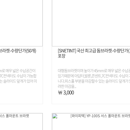
돔브라켓-수량단가(50개)
[SNETINT] 국산 최고급 돔브라켓-수량단가(
포장
m로 매우 넓은 수납공간이
대형돔브라켓이며 높이가 45mm로 매우 넓은 수납
7C컨넥터도 수납이 가능합
있기때문에 아답터,발룬,콘센트,7C컨넥터도 수납이
는 슬라이드 덮개가 있어 미
니다.피스홀 부분을 마감할수 있는 슬라이드 덮개가 
려한 마감을...
￦ 3,000