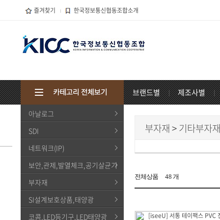
즐겨찾기
한국정보통신협동조합소개
브랜드별
제조사별
아날로그
부자재
>
기타부자
SDI
네트워크(IP)
보안,관제,발열체크,공기살균기
전체상품
48
개
부자재
SI설계보호상품,태양광
코콤,LED등기구,LED태양광