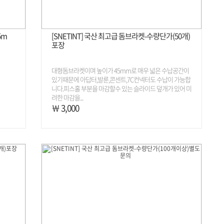
5m
[SNETINT] 국산 최고급 돔브라켓-수량단가(50개)
포장
대형돔브라켓이며 높이가 45mm로 매우 넓은 수납공간이
있기때문에 아답터,발룬,콘센트,7C컨넥터도 수납이 가능합
니다.피스홀 부분을 마감할수 있는 슬라이드 덮개가 있어 미
려한 마감을...
￦ 3,000