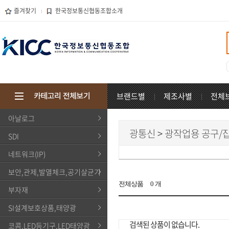
즐겨찾기
한국정보통신협동조합소개
브랜드별
제조사별
전체
아날로그
광통신
>
광작업용 공구/
SDI
네트워크(IP)
보안,관제,발열체크,공기살균기
전체상품
0
개
부자재
SI설계보호상품,태양광
검색된 상품이 없습니다.
코콤,LED등기구,LED태양광