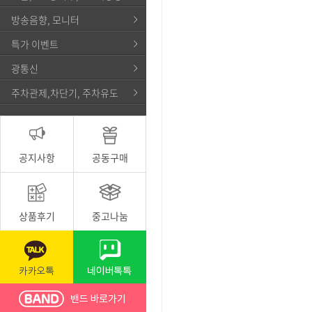
방송음향, 모니터
특가 이벤트
광통신
주차관제,차단기, 주차유도
공지사항
공동구매
상품후기
중고나눔