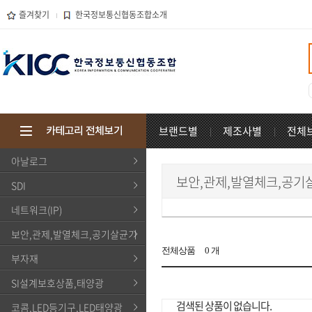
즐겨찾기
한국정보통신협동조합소개
브랜드별
제조사별
전체
아날로그
보안,관제,발열체크,공기
SDI
네트워크(IP)
보안,관제,발열체크,공기살균기
전체상품
0
개
부자재
SI설계보호상품,태양광
검색된 상품이 없습니다.
코콤,LED등기구,LED태양광