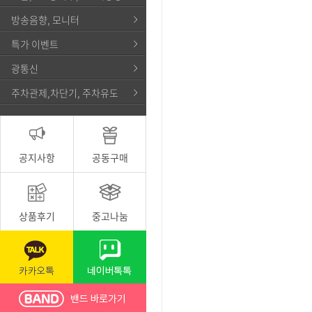
방송음향, 모니터
특가 이벤트
광통신
주차관제,차단기, 주차유도
공지사항
공동구매
상품후기
중고나눔