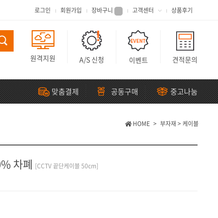
로그인
회원가입
장바구니
고객센터
상품후기
원격지원
A/S 신청
견적문의
이벤트
맞춤결제
공동구매
중고나눔
HOME
>
부자재
>
케이블
00% 차폐
[CCTV 끝단케이블 50cm]