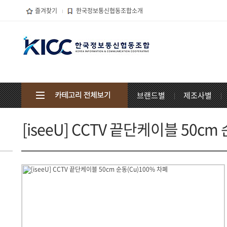
즐겨찾기
한국정보통신협동조합소개
브랜드별
제조사별
[iseeU] CCTV 끝단케이블 50cm