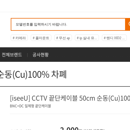
# 카메라
# 폴마운트
# 무선 ap
# ip 실내 유...
# 텐디 HD2 ...
전체브랜드
공사현황
 순동(Cu)100% 차폐
[iseeU] CCTV 끝단케이블 50cm 순동(Cu)1
BNC+DC 일체형 끝단케이블
2,000