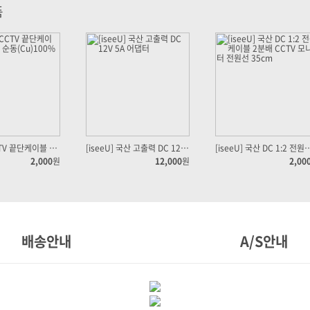
품
[iseeU] CCTV 끝단케이블 50cm 순동(Cu)100% 차폐
[iseeU] 국산 고출력 DC 12V 5A 어댑터
[iseeU] 국산 DC 1:2 전원케이블 2분배 CC
2,000
원
12,000
원
2,00
배송안내
A/S안내