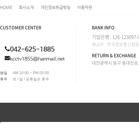
HOME
회사소개
개인정보취급방침
이용약관
CUSTOMER CENTER
BANK INFO
기업은행 : 126-123097-
예금주 : 한국정보통신협
042-625-1885
RETURN & EXCHANGE
kcctv1855@hanmail.net
대전광역시 동구 동대전로 2
평일
AM 10:00 ~ PM 05:00
휴무
토 / 일 / 공휴일은 휴무