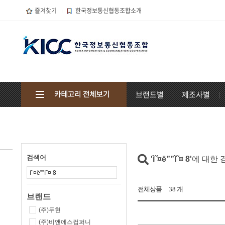
즐겨찾기
한국정보통신협동조합소개
브랜드별
제조사별
검색어
'ì˜¤ë””ì˜¤ 8'
에 대한
전체상품
38
개
브랜드
(주)두현
(주)비앤에스컴퍼니