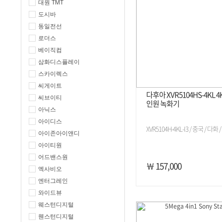
대원 TMT
도시바
동일전선
로더스
베이직컴
삼화디스플레이
스카이렉스
씨게이트
다후아 XVR5104HS-4KL 
씨브이티
인원 녹화기
아닉스
아이디스
XVR5104H-4KL-I3 / 중국 / 다화 /
아이존아이앤디
아이티원
어드밴스원
￦ 157,000
엑사비오
엔터그레인
와이드뷰
웨스턴디지털
웬스턴디지털