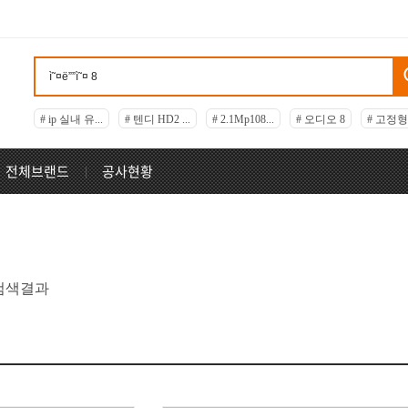
# ip 실내 유...
# 텐디 HD2 ...
# 2.1Mp108...
# 오디오 8
# 고정
전체브랜드
공사현황
 검색결과