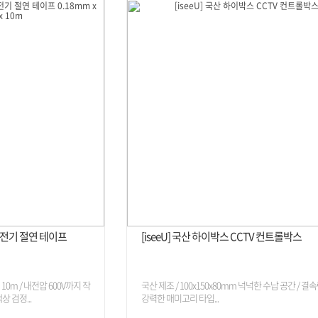
VC 전기 절연 테이프
[iseeU] 국산 하이박스 CCTV 컨트롤박스
이 10m / 내전압 600V까지 작
국산 제조 / 100x150x80mm 넉넉한 수납 공간 / 결
상 검정...
강력한 매미고리 타입...