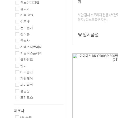
치
웬스턴디지털
유디아
보안 감시 스토리지 전용 / 저전
이후SYS
유지 / 디스크복구 지원...
이후넷
전오전기
￦ 일시품절
젠티뷰
중소사
지에스시큐리티
지온디스플레이
클라인즈
텐디
티피링크
파워레이
파이피쉬
폴공장
프리토스
제조사
(주)두현