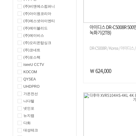
(주)비앤에스컴퍼니
(주)아이원코리아
(주)에스넷아이엔티
아이디스 DR-C5008R 5
(주)에이블리드
녹화기(2TB)
(주)에이비스
(주)오리온탑싱크
DR-C5008R / Korea / 아이디스 
(주)코네트
(주)포스텍
iseeU CCTV
￦ 624,000
KOCOM
QYSEA
UHDPRO
가온전선
나다텔
넷인포
뉴지랩
다화
대성테크