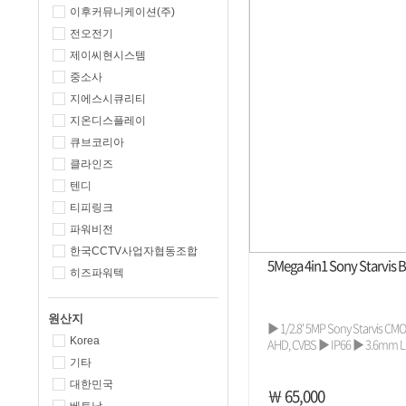
이후커뮤니케이션(주)
전오전기
제이씨현시스템
중소사
지에스시큐리티
지온디스플레이
큐브코리아
클라인즈
텐디
티피링크
파워비전
한국CCTV사업자협동조합
5Mega 4in1 Sony Starvis 
히즈파워텍
원산지
▶ 1/2.8' 5MP Sony Starvis CMOS
Korea
AHD, CVBS ▶ IP66 ▶ 3.6mm LE
기타
대한민국
￦ 65,000