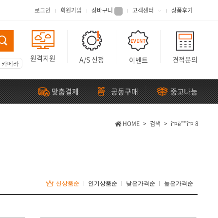
로그인
회원가입
장바구니
고객센터
상품후기
원격지원
A/S 신청
견적문의
이벤트
형 카메라
맞춤결제
공동구매
중고나눔
HOME
>
검색
>
ì˜¤ë””ì˜¤ 8
신상품순
인기상품순
낮은가격순
높은가격순