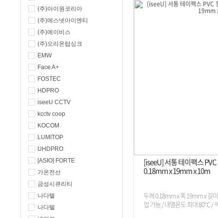
(주)아이원코리아
(주)에스넷아이엔티
(주)에이비스
(주)오리온탑싱크
EMW
Face A+
FOSTEC
HDPRO
iseeU CCTV
kcctv coop
KOCOM
LUMITOP
UHDPRO
[iseeU] 서통 테이팩스 P
[ASIO] FORTE
0.18mm x 19mm x 10m
가온전선
금성시큐리티
두께 0.18mm x 폭 19mm x 길
나다텔
업 가능 / 내열온도 최대 80℃ / 색
나다텔