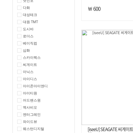
넷인포
￦ 600
다화
대성테크
대원 TMT
도시바
로더스
베이직컴
삼화
스카이렉스
씨게이트
아닉스
아이디스
아이존아이앤디
아이티원
어드밴스원
엑사비오
엔터그레인
와이드뷰
[iseeU] SEAGATE 씨게이
웨스턴디지털